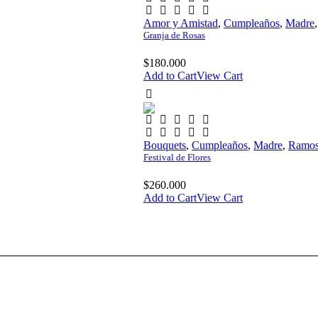
Amor y Amistad
,
Cumpleaños
,
Madre
Granja de Rosas
$
180.000
Add to Cart
View Cart
Bouquets
,
Cumpleaños
,
Madre
,
Ramos
Festival de Flores
$
260.000
Add to Cart
View Cart