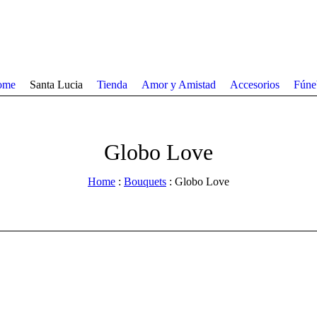
ome
Santa Lucia
Tienda
Amor y Amistad
Accesorios
Fúne
Globo Love
Home
:
Bouquets
: Globo Love