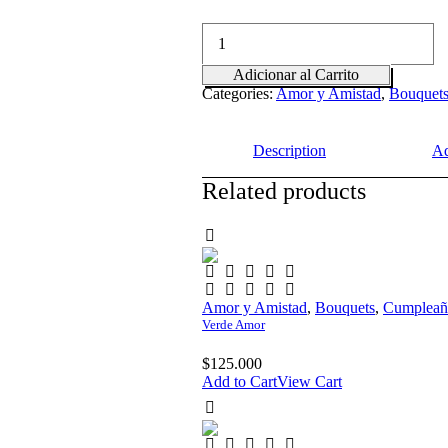
Globo
Love
quantity
Adicionar al Carrito
Categories:
Amor y Amistad
,
Bouquet
Description
Ad
Related products
Amor y Amistad
,
Bouquets
,
Cumpleañ
Verde Amor
$
125.000
Add to Cart
View Cart